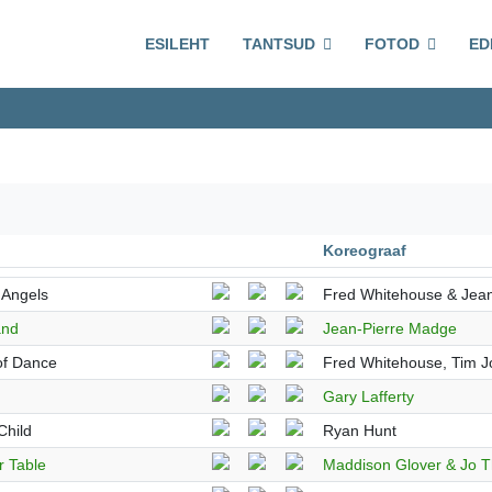
ESILEHT
TANTSUD
FOTOD
ED
Koreograaf
 Angels
Fred Whitehouse & Jea
and
Jean-Pierre Madge
of Dance
Fred Whitehouse, Tim 
Gary Lafferty
Child
Ryan Hunt
r Table
Maddison Glover & Jo 