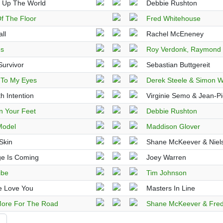
 Up The World
Debbie Rushton
f The Floor
Fred Whitehouse
ll
Rachel McEneney
es
Roy Verdonk, Raymond S
Survivor
Sebastian Buttgereit
 To My Eyes
Derek Steele & Simon 
h Intention
Virginie Semo & Jean-P
n Your Feet
Debbie Rushton
Model
Maddison Glover
Skin
Shane McKeever & Niel
e Is Coming
Joey Warren
ibe
Tim Johnson
e Love You
Masters In Line
ore For The Road
Shane McKeever & Fre