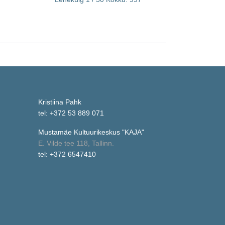
Kristiina Pahk
tel: +372 53 889 071
Mustamäe Kultuurikeskus "KAJA"
E. Vilde tee 118, Tallinn.
tel: +372 6547410