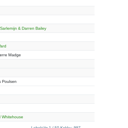
arlemijn & Darren Bailey
Ward
ierre Madge
s Poulsen
d Whitehouse
Lehekülg 1 / 50 Kokku: 997