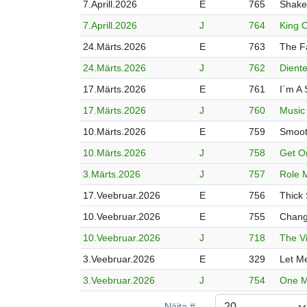
7.Aprill.2026
E
765
Shake
7.Aprill.2026
J
764
King O
24.Märts.2026
E
763
The Fa
24.Märts.2026
J
762
Dient
17.Märts.2026
E
761
I´m A 
17.Märts.2026
J
760
Music
10.Märts.2026
E
759
Smoot
10.Märts.2026
J
758
Get O
3.Märts.2026
J
757
Role 
17.Veebruar.2026
E
756
Thick 
10.Veebruar.2026
E
755
Chang
10.Veebruar.2026
J
718
The V
3.Veebruar.2026
E
329
Let M
3.Veebruar.2026
J
754
One M
Näita #