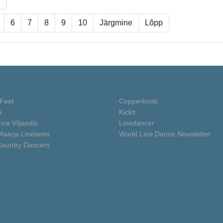
6
7
8
9
10
Järgmine
Lõpp
Feet
Copperknob
e
Kickit
ce Viljandis
Linedancer
Maarja Linetants
World Line Dance Newsletter
Country Dancers