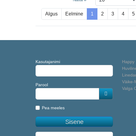
Algus
Eelmine
1
2
3
4
5
Kasutajanimi
Happy 
Huvilin
Linedan
Väike-
Parool
Valga 
Näita parooli
Pea meeles
Sisene