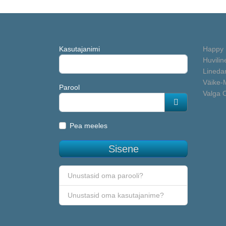
Kasutajanimi
Happy 
Huvilin
Linedan
Väike-
Parool
Valga 
Näita parooli
Pea meeles
Sisene
Unustasid oma parooli?
Unustasid oma kasutajanime?