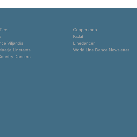
Feet
Copperknob
e
Kickit
ce Viljandis
Linedancer
Maarja Linetants
World Line Dance Newsletter
Country Dancers