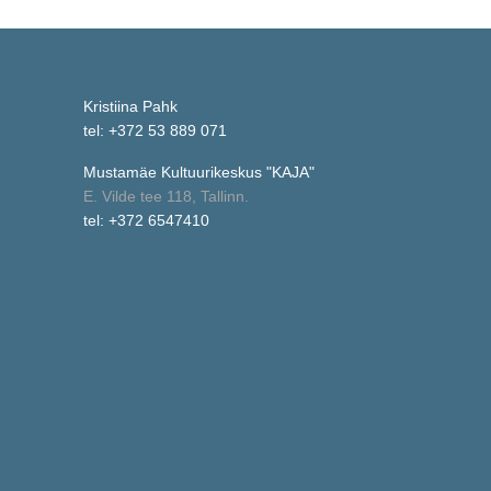
Kristiina Pahk
tel: +372 53 889 071
Mustamäe Kultuurikeskus "KAJA"
E. Vilde tee 118, Tallinn.
tel: +372 6547410