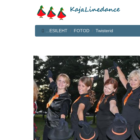
...ESILEHT
FOTOD
Twisterid