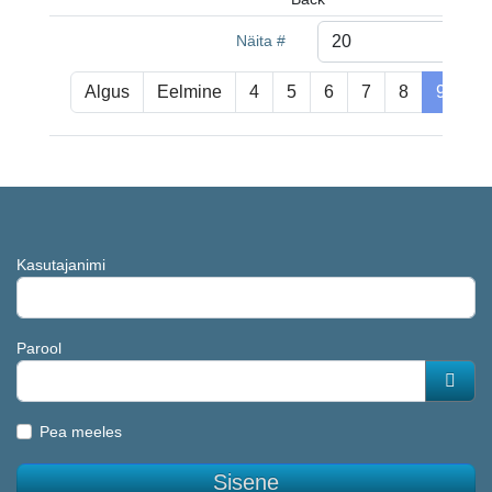
Näita #
Algus
Eelmine
4
5
6
7
8
9
1
Kasutajanimi
Parool
Näita
Pea meeles
Sisene