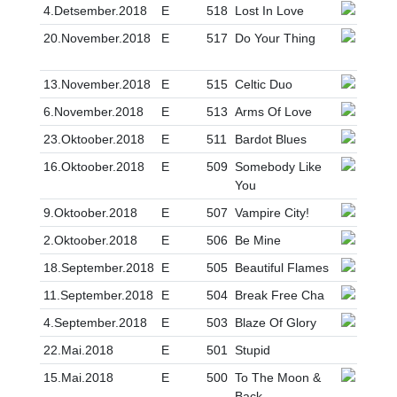
4.Detsember.2018
E
518
Lost In Love
20.November.2018
E
517
Do Your Thing
13.November.2018
E
515
Celtic Duo
6.November.2018
E
513
Arms Of Love
23.Oktoober.2018
E
511
Bardot Blues
16.Oktoober.2018
E
509
Somebody Like
You
9.Oktoober.2018
E
507
Vampire City!
2.Oktoober.2018
E
506
Be Mine
18.September.2018
E
505
Beautiful Flames
11.September.2018
E
504
Break Free Cha
4.September.2018
E
503
Blaze Of Glory
22.Mai.2018
E
501
Stupid
15.Mai.2018
E
500
To The Moon &
Back