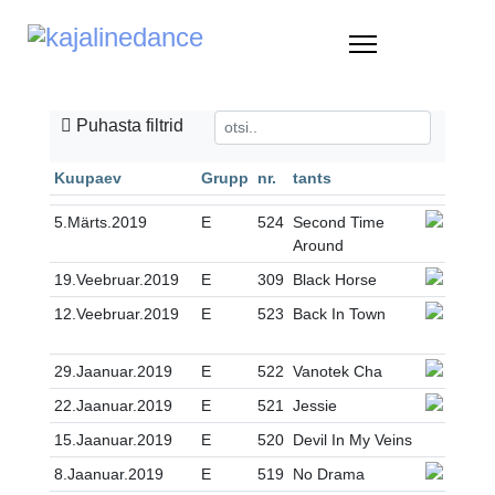
Puhasta filtrid
Kuupaev
Grupp
nr.
tants
5.Märts.2019
E
524
Second Time
Around
19.Veebruar.2019
E
309
Black Horse
12.Veebruar.2019
E
523
Back In Town
29.Jaanuar.2019
E
522
Vanotek Cha
22.Jaanuar.2019
E
521
Jessie
15.Jaanuar.2019
E
520
Devil In My Veins
8.Jaanuar.2019
E
519
No Drama