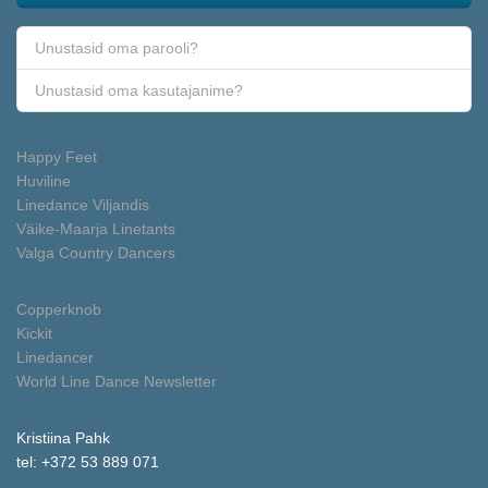
Unustasid oma parooli?
Unustasid oma kasutajanime?
Happy Feet
Huviline
Linedance Viljandis
Väike-Maarja Linetants
Valga Country Dancers
Copperknob
Kickit
Linedancer
World Line Dance Newsletter
Kristiina Pahk
tel: +372 53 889 071